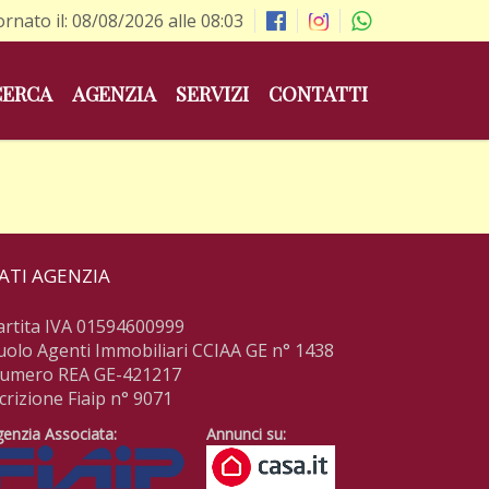
ornato il: 08/08/2026 alle 08:03
CERCA
AGENZIA
SERVIZI
CONTATTI
ATI AGENZIA
artita IVA 01594600999
uolo Agenti Immobiliari CCIAA GE n° 1438
umero REA GE-421217
scrizione Fiaip n° 9071
enzia Associata:
Annunci su: