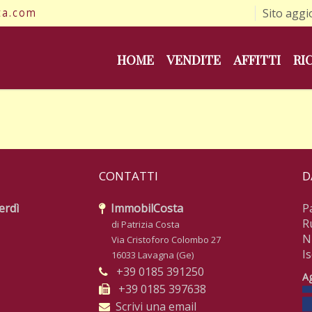
ta.com
Sito aggi
HOME
VENDITE
AFFITTI
RI
CONTATTI
D
erdì
ImmobilCosta
P
R
di Patrizia Costa
N
Via Cristoforo Colombo 27
I
16033 Lavagna (Ge)
+39 0185 391250
Ag
+39 0185 397638
Scrivi una email