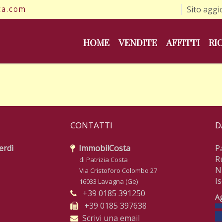
ta.com
Sito aggi
HOME
VENDITE
AFFITTI
RI
CONTATTI
D
erdì
ImmobilCosta
P
R
di Patrizia Costa
N
Via Cristoforo Colombo 27
I
16033 Lavagna (Ge)
+39 0185 391250
Ag
+39 0185 397638
Scrivi una email