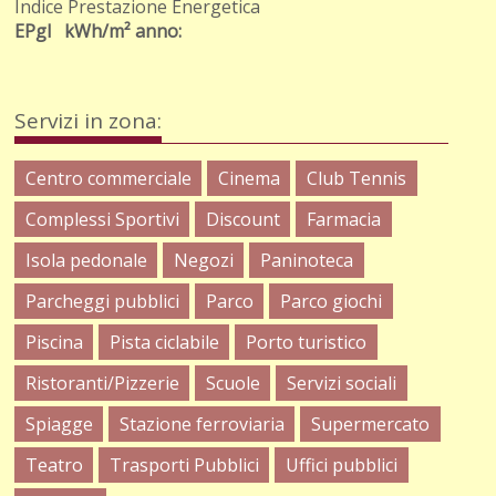
Indice Prestazione Energetica
EPgl kWh/m² anno:
Servizi in zona:
Centro commerciale
Cinema
Club Tennis
Complessi Sportivi
Discount
Farmacia
Isola pedonale
Negozi
Paninoteca
Parcheggi pubblici
Parco
Parco giochi
Piscina
Pista ciclabile
Porto turistico
Ristoranti/Pizzerie
Scuole
Servizi sociali
Spiagge
Stazione ferroviaria
Supermercato
Teatro
Trasporti Pubblici
Uffici pubblici